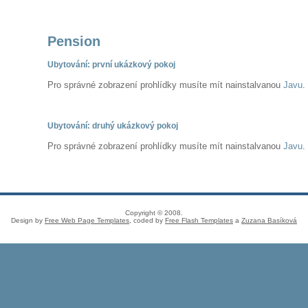
Pension
Ubytování: první ukázkový pokoj
Pro správné zobrazení prohlídky musíte mít nainstalvanou
Javu
.
Ubytování: druhý ukázkový pokoj
Pro správné zobrazení prohlídky musíte mít nainstalvanou
Javu
.
Copyright © 2008.
Design by
Free Web Page Templates
, coded by
Free Flash Templates
a
Zuzana Basíková