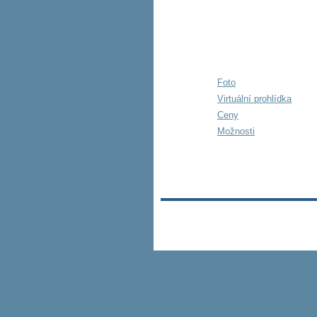
PENSION
Foto
Virtuální prohlídka
Ceny
Možnosti