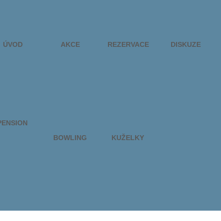
ÚVOD
AKCE
REZERVACE
DISKUZE
PENSION
BOWLING
KUŽELKY