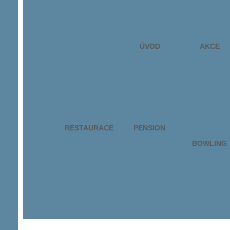
ÚVOD
AKCE
RESTAURACE
PENSION
BOWLING