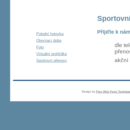
Sportovn
RESTAURACE
Přijďte k ná
Polední hotovka
Otevírací doba
dle te
Foto
přenos
Virtuální prohlídka
akční 
Sportovní přenosy
Design by
Free Web Page Templat